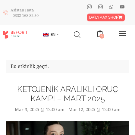
Asistan Hattı
0532 168 82 50
DAİLYMAX SHOP
EN
0
Bu etkinlik geçti.
KETOJENIK ARALIKLI ORUÇ
KAMPI – MART 2025
Mar 3, 2025 @ 12:00 am
-
Mar 12, 2025 @ 12:00 am