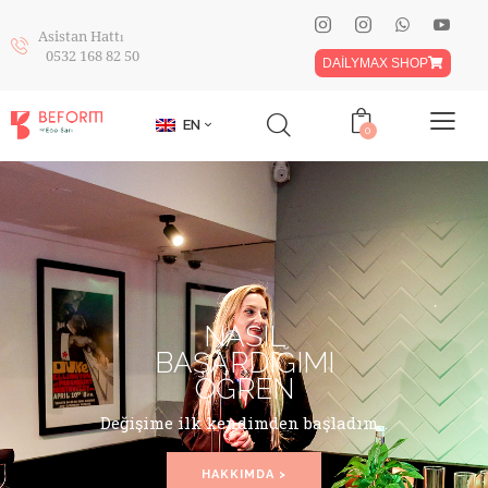
Asistan Hattı
0532 168 82 50
DAİLYMAX SHOP
EN
0
NASIL
BAŞARDIĞIMI
ÖĞREN
Değişime ilk kendimden başladım...
HAKKIMDA >