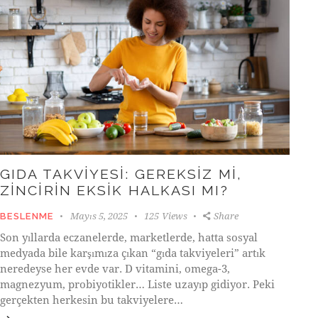
GIDA TAKVIYESI: GEREKSIZ MI,
ZINCIRIN EKSIK HALKASI MI?
Mayıs 5, 2025
125
Views
Share
BESLENME
Son yıllarda eczanelerde, marketlerde, hatta sosyal
medyada bile karşımıza çıkan “gıda takviyeleri” artık
neredeyse her evde var. D vitamini, omega-3,
magnezyum, probiyotikler… Liste uzayıp gidiyor. Peki
gerçekten herkesin bu takviyelere…