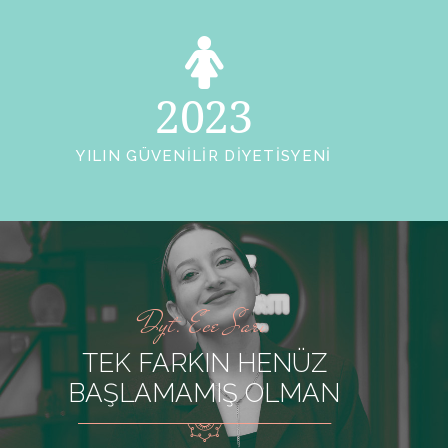
2023
YILIN GÜVENILIR DIYETISYENI
Dyt. Ece Sarı
TEK FARKIN HENÜZ
BAŞLAMAMIŞ OLMAN