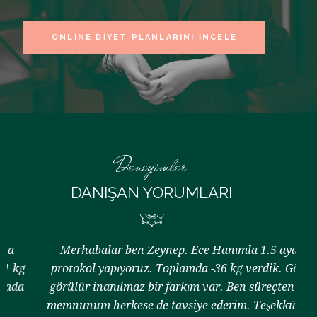
ONLINE DIYET PLANLARINI INCELE
Deneyimler
DANIŞAN YORUMLARI
Merhabalar ben Zeynep. Ece Hanımla 1.5 aydır
Ec
protokol yapıyoruz. Toplamda -36 kg verdik. Gözle
görülür inanılmaz bir farkım var. Ben süreçten çok
memnunum herkese de tavsiye ederim. Teşekkürler.