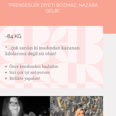
"PRENSESLER DIYETI BOZMAZ, NAZARA
GELIR."
-84 KG
“…çok sarılın ki inadından kazanan
kilolarınız değil siz olun!️
Önce kendimden başladım
Sizi çok iyi anlıyorum
Birlikte yapalım!