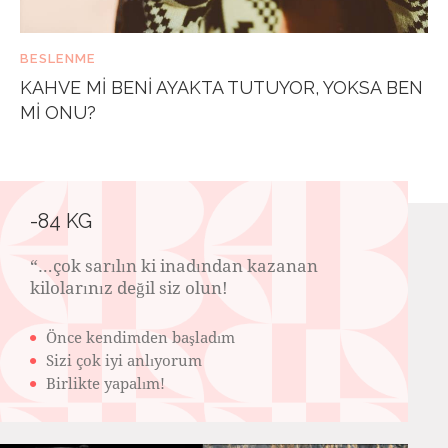
BESLENME
KAHVE MI BENI AYAKTA TUTUYOR, YOKSA BEN
MI ONU?
-84 KG
“…çok sarılın ki inadından kazanan
kilolarınız değil siz olun!️
Önce kendimden başladım
Sizi çok iyi anlıyorum
Birlikte yapalım!