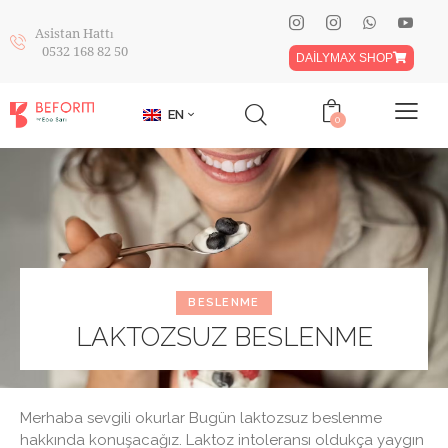
Asistan Hattı
0532 168 82 50
DAİLYMAX SHOP
EN
0
BESLENME
LAKTOZSUZ BESLENME
Merhaba sevgili okurlar Bugün laktozsuz beslenme
hakkında konuşacağız. Laktoz intoleransı oldukça yaygın