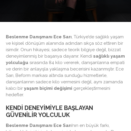
Beslenme Danışmanı Ece Sarı
, Türkiye’de sağlıklı yaşam
ve kişisel dönüşüm alanında adından sıkça söz ettiren bir
isimdir. Onun hikayesi, sadece teorik bilgiye değil, bizzat
deneyimlenmiş bir başarıya dayanır. Kendi
sağlıklı yaşam
yolculuğu
sırasında 84 kilo vererek, danışanlarına empati
ve derin bir anlayışla yaklaşma becerisini kazanmıştır. Ece
Sarı, Beform markası altında sunduğu hizmetlerle,
danışanlarının sadece kilo vermesini değil, aynı zamanda
kalıcı bir
yaşam biçimi değişimi
gerçekleştirmesini
hedefler.
KENDI DENEYIMIYLE BAŞLAYAN
GÜVENILIR YOLCULUK
Beslenme Danışmanı Ece Sarı
’nın en büyük farkı,