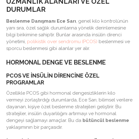
UZMANLIK ALANLARI VE ÖZEL
DURUMLAR
Beslenme Danışmanı Ece Sarı
, genel kilo kontrolünün
yanı sıra, özel sağlık durumlarına yönelik derinlemesine
bilgi birikimine sahiptir. Bunlar arasında insülin direnci
yönetimi,
polikistik over sendromu (PCOS)
beslenmesi ve
sporcu beslenmesi gibi alanlar yer alır.
HORMONAL DENGE VE BESLENME
PCOS VE İNSÜLIN DIRENCINE ÖZEL
PROGRAMLAR
Özellikle PCOS gibi hormonal dengesizliklerin kilo
vermeyi zorlaştırdığı durumlarda, Ece Sarı, bilimsel verilere
dayanan, kişiye özel beslenme stratejileri geliştirir. Bu
stratejiler, insülin duyarlılığını artırmayı ve hormonal
dengeyi sağlamayı amaçlar. Bu da
bütüncül beslenme
yaklaşımının bir parçasıdır.