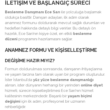
İLETIŞIM VE BAŞLANGIÇ SÜRECI
Beslenme Danışmanı Ece Sarı
ile yolculuğa başlamak
oldukça basittir. Danışan adayları, ilk adım olarak
anamnez formunu doldurarak mevcut sağlık durumları ve
hedefleri hakkında detaylı bilgi verirler. Bu detaylı ön
hazırlık, Ece Sarı’nın kişiye özel, en etkili
beslenme
düzeni
programını hazırlamasını sağlar.
ANAMNEZ FORMU VE KIŞISELLEŞTIRME
DEĞIŞIME HAZIR MIYIZ?
Formun doldurulması sonrasında, danışanın ihtiyaçlarına
ve yaşam tarzına tam olarak uyan bir program oluşturulur.
İster İstanbul’da
yüz yüze beslenme danışmanlığı
alınsın, ister dünyanın herhangi bir yerinden
online diyet
hizmeti, sürecin kişiselleştirilmesi Ece Sarı’nın hizmet
kalitesinin merkezindedir. Başarılı bir
yaşam biçimi
değişimi
için ilk adım, profesyonel bir uzmanın
rehberliğidir.