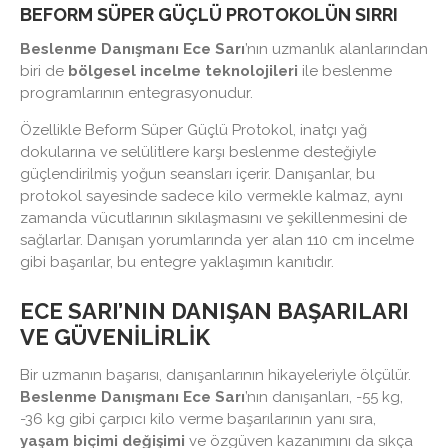
BEFORM SÜPER GÜÇLÜ PROTOKOLÜN SIRRI
Beslenme Danışmanı Ece Sarı
’nın uzmanlık alanlarından
biri de
bölgesel incelme teknolojileri
ile beslenme
programlarının entegrasyonudur.
Özellikle Beform Süper Güçlü Protokol, inatçı yağ
dokularına ve selülitlere karşı beslenme desteğiyle
güçlendirilmiş yoğun seansları içerir. Danışanlar, bu
protokol sayesinde sadece kilo vermekle kalmaz, aynı
zamanda vücutlarının sıkılaşmasını ve şekillenmesini de
sağlarlar. Danışan yorumlarında yer alan 110 cm incelme
gibi başarılar, bu entegre yaklaşımın kanıtıdır.
ECE SARI’NIN DANIŞAN BAŞARILARI
VE GÜVENILIRLIK
Bir uzmanın başarısı, danışanlarının hikayeleriyle ölçülür.
Beslenme Danışmanı Ece Sarı
’nın danışanları, -55 kg,
-36 kg gibi çarpıcı kilo verme başarılarının yanı sıra,
yaşam biçimi değişimi
ve özgüven kazanımını da sıkça