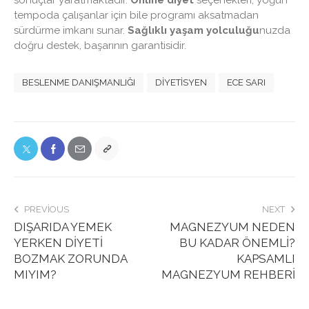
tempoda çalışanlar için bile programı aksatmadan
sürdürme imkanı sunar.
Sağlıklı yaşam yolculuğu
nuzda
doğru destek, başarının garantisidir.
BESLENME DANIŞMANLIĞI
DIYETISYEN
ECE SARI
PREVIOUS
NEXT
DIŞARIDA YEMEK
MAGNEZYUM NEDEN
YERKEN DIYETI
BU KADAR ÖNEMLI?
BOZMAK ZORUNDA
KAPSAMLI
MIYIM?
MAGNEZYUM REHBERİ