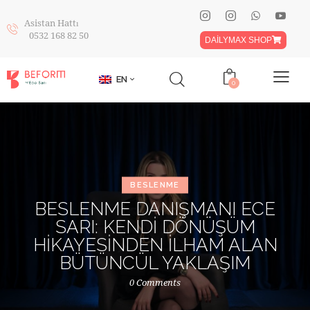
Asistan Hattı
0532 168 82 50
DAİLYMAX SHOP
EN
0
BESLENME
BESLENME DANIŞMANI ECE
SARI: KENDI DÖNÜŞÜM
HIKAYESINDEN İLHAM ALAN
BÜTÜNCÜL YAKLAŞIM
0
Comments