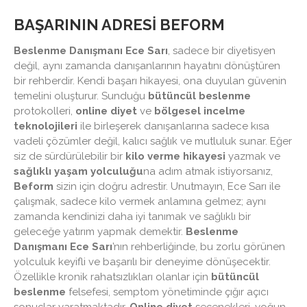
BAŞARININ ADRESI
BEFORM
Beslenme Danışmanı Ece Sarı
, sadece bir diyetisyen
değil, aynı zamanda danışanlarının hayatını dönüştüren
bir rehberdir. Kendi başarı hikayesi, ona duyulan güvenin
temelini oluşturur. Sunduğu
bütüncül beslenme
protokolleri,
online diyet
ve
bölgesel incelme
teknolojileri
ile birleşerek danışanlarına sadece kısa
vadeli çözümler değil, kalıcı sağlık ve mutluluk sunar. Eğer
siz de sürdürülebilir bir
kilo verme hikayesi
yazmak ve
sağlıklı yaşam yolculuğu
na adım atmak istiyorsanız,
Beform
sizin için doğru adrestir. Unutmayın, Ece Sarı ile
çalışmak, sadece kilo vermek anlamına gelmez; aynı
zamanda kendinizi daha iyi tanımak ve sağlıklı bir
geleceğe yatırım yapmak demektir.
Beslenme
Danışmanı Ece Sarı
’nın rehberliğinde, bu zorlu görünen
yolculuk keyifli ve başarılı bir deneyime dönüşecektir.
Özellikle kronik rahatsızlıkları olanlar için
bütüncül
beslenme
felsefesi, semptom yönetiminde çığır açıcı
sonuçlar yaratmaktadır.
Online diyet
seçenekleri, yoğun