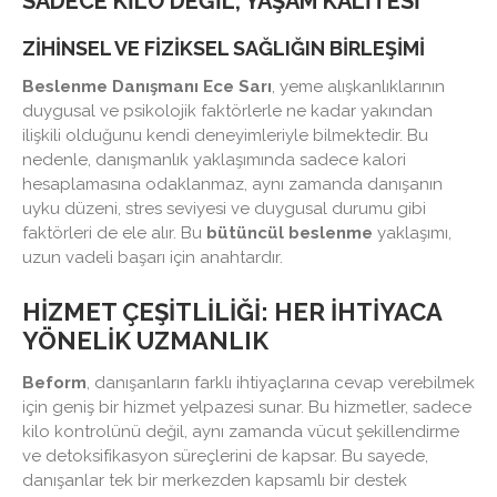
SADECE KILO DEĞIL, YAŞAM KALITESI
ZIHINSEL VE FIZIKSEL SAĞLIĞIN BIRLEŞIMI
Beslenme Danışmanı Ece Sarı
, yeme alışkanlıklarının
duygusal ve psikolojik faktörlerle ne kadar yakından
ilişkili olduğunu kendi deneyimleriyle bilmektedir. Bu
nedenle, danışmanlık yaklaşımında sadece kalori
hesaplamasına odaklanmaz, aynı zamanda danışanın
uyku düzeni, stres seviyesi ve duygusal durumu gibi
faktörleri de ele alır. Bu
bütüncül beslenme
yaklaşımı,
uzun vadeli başarı için anahtardır.
HIZMET ÇEŞITLILIĞI: HER İHTIYACA
YÖNELIK UZMANLIK
Beform
, danışanların farklı ihtiyaçlarına cevap verebilmek
için geniş bir hizmet yelpazesi sunar. Bu hizmetler, sadece
kilo kontrolünü değil, aynı zamanda vücut şekillendirme
ve detoksifikasyon süreçlerini de kapsar. Bu sayede,
danışanlar tek bir merkezden kapsamlı bir destek