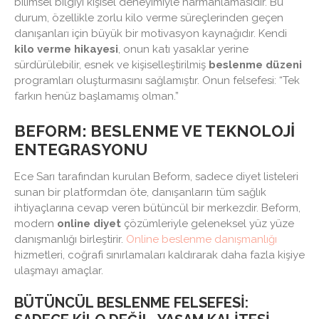
bilimsel bilgiyi kişisel deneyimiyle harmanlamasıdır. Bu
durum, özellikle zorlu kilo verme süreçlerinden geçen
danışanları için büyük bir motivasyon kaynağıdır. Kendi
kilo verme hikayesi
, onun katı yasaklar yerine
sürdürülebilir, esnek ve kişiselleştirilmiş
beslenme düzeni
programları oluşturmasını sağlamıştır. Onun felsefesi: “Tek
farkın henüz başlamamış olman.”
BEFORM: BESLENME VE TEKNOLOJI
ENTEGRASYONU
Ece Sarı tarafından kurulan Beform, sadece diyet listeleri
sunan bir platformdan öte, danışanların tüm sağlık
ihtiyaçlarına cevap veren bütüncül bir merkezdir. Beform,
modern
online diyet
çözümleriyle geleneksel yüz yüze
danışmanlığı birleştirir.
Online beslenme danışmanlığı
hizmetleri, coğrafi sınırlamaları kaldırarak daha fazla kişiye
ulaşmayı amaçlar.
BÜTÜNCÜL BESLENME FELSEFESI: