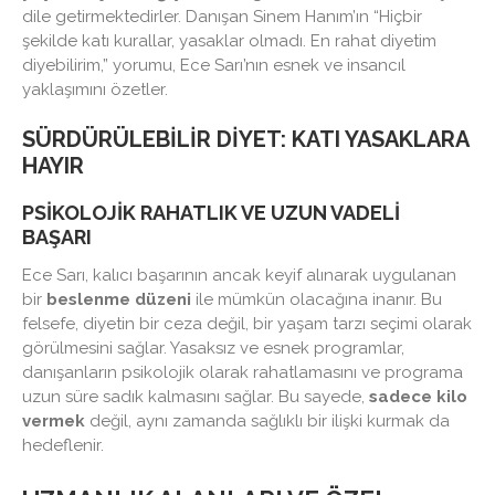
dile getirmektedirler. Danışan Sinem Hanım’ın “Hiçbir
şekilde katı kurallar, yasaklar olmadı. En rahat diyetim
diyebilirim,” yorumu, Ece Sarı’nın esnek ve insancıl
yaklaşımını özetler.
SÜRDÜRÜLEBILIR DIYET: KATI YASAKLARA
HAYIR
PSIKOLOJIK RAHATLIK VE UZUN VADELI
BAŞARI
Ece Sarı, kalıcı başarının ancak keyif alınarak uygulanan
bir
beslenme düzeni
ile mümkün olacağına inanır. Bu
felsefe, diyetin bir ceza değil, bir yaşam tarzı seçimi olarak
görülmesini sağlar. Yasaksız ve esnek programlar,
danışanların psikolojik olarak rahatlamasını ve programa
uzun süre sadık kalmasını sağlar. Bu sayede,
sadece kilo
vermek
değil, aynı zamanda sağlıklı bir ilişki kurmak da
hedeflenir.