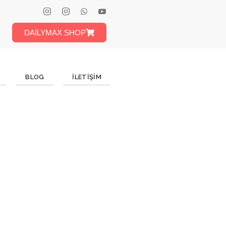
DAİLYMAX SHOP
BLOG
İLETIŞIM