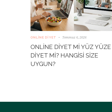
Temmuz 6, 2026
ONLINE DIYET
ONLINE DIYET MI YÜZ YÜZE
DIYET MI? HANGISI SIZE
UYGUN?