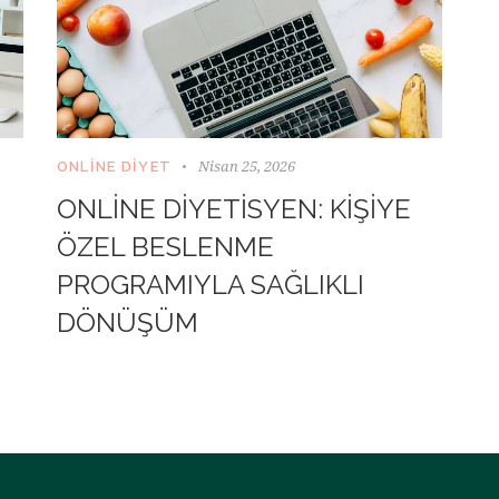
Nisan 25, 2026
ONLINE DIYET
ONLINE DIYETISYEN: KIŞIYE
ÖZEL BESLENME
PROGRAMIYLA SAĞLIKLI
DÖNÜŞÜM