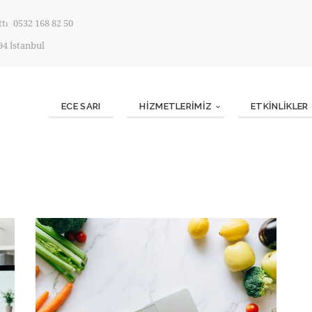
ttı
0532 168 82 50
94 İstanbul
ECE SARI
HİZMETLERİMİZ
ETKINLIKLER