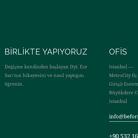
BIRLIKTE YAPIYORUZ
OFIS
Değişme kendinden başlayan Dyt. Ece
İstanbul —
Sarı’nın hikayesini ve nasıl yaptığını
MetroCity (İ
öğrenin.
Girişi) Esent
Büyükdere Cd
İstanbul
info@befor
+90 532 16